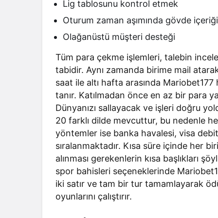
Lig tablosunu kontrol etmek
Oturum zaman aşımında gövde içeriği 
Olağanüstü müşteri desteği
Tüm para çekme işlemleri, talebin incele
tabidir. Aynı zamanda birime mail atar
saat ile altı hafta arasında Mariobet17
tanır. Katılmadan önce en az bir para y
Dünyanızı sallayacak ve işleri doğru yol
20 farklı dilde mevcuttur, bu nedenle 
yöntemler ise banka havalesi, visa debi
sıralanmaktadır. Kısa süre içinde her bi
alınması gerekenlerin kısa başlıkları ş
spor bahisleri seçeneklerinde Mariobet1
iki satır ve tam bir tur tamamlayarak öd
oyunlarını çalıştırır.