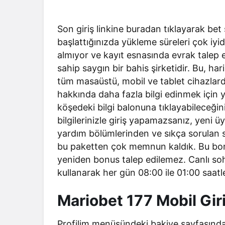
Son giriş linkine buradan tıklayarak bet si
başlattığınızda yükleme süreleri çok iyi
almıyor ve kayıt esnasında evrak talep 
sahip saygın bir bahis şirketidir. Bu, har
tüm masaüstü, mobil ve tablet cihazlarda 
hakkında daha fazla bilgi edinmek için 
köşedeki bilgi balonuna tıklayabileceğiniz
bilgilerinizle giriş yapamazsanız, yeni ü
yardım bölümlerinden ve sıkça sorulan so
bu paketten çok memnun kaldık. Bu bonu
yeniden bonus talep edilemez. Canlı so
kullanarak her gün 08:00 ile 01:00 saatler
Mariobet 177 Mobil Gir
Profilim menüsündeki bakiye sayfasından 