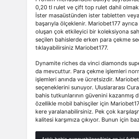
0,20 tl rulet ve çift top rulet dahil olmak
İster masaüstünden ister tabletten veya
başarıyla ölçeklenir. Mariobet177 ayrıc
oluşan çok etkileyici bir koleksiyona sahi
seçilen bahislerde erken para çekme se
tıklayabilirsiniz Mariobet177.
Dynamite riches da vinci diamonds super 
da mevcuttur. Para çekme işlemleri nor
işlemleri anında ve ücretsizdir. Mariobet
seçeneklerini sunuyor. Uluslararası Cur
bahis tutkunlarının güvenini kazanmış 
özellikle mobil bahisçiler için Mariobet1
kere yaralanabilirsiniz. Pek çok karşıla
kalitesi karşımıza çıkıyor. Bunun için baz
Artık bahis oynayabileceğiniz en iyi futb