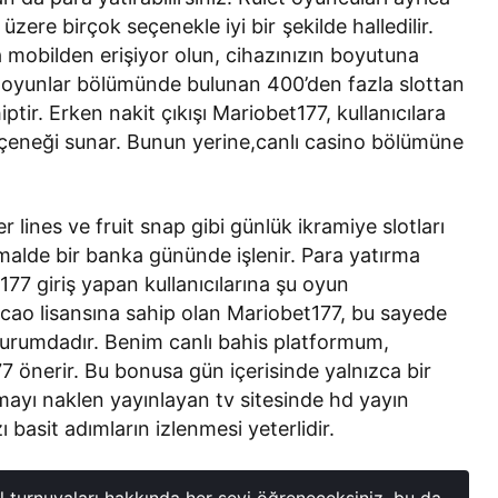
 üzere birçok seçenekle iyi bir şekilde halledilir.
 mobilden erişiyor olun, cihazınızın boyutuna
a oyunlar bölümünde bulunan 400’den fazla slottan
ptir. Erken nakit çıkışı Mariobet177, kullanıcılara
çeneği sunar. Bunun yerine,canlı casino bölümüne
lines ve fruit snap gibi günlük ikramiye slotları
malde bir banka gününde işlenir. Para yatırma
177 giriş yapan kullanıcılarına şu oyun
acao lisansına sahip olan Mariobet177, bu sayede
durumdadır. Benim canlı bahis platformum,
77 önerir. Bu bonusa gün içerisinde yalnızca bir
şmayı naklen yayınlayan tv sitesinde hd yayın
ı basit adımların izlenmesi yeterlidir.
ol turnuvaları hakkında her şeyi öğreneceksiniz, bu da