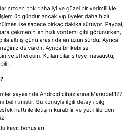
arınızdan çok daha iyi ve güzel bir verimlilikle
para çekmenin en hızlı yöntemi gibi görünürken,
 altı iş günü arasında en uzun sürdü. Ayrıca
dır. Ayrıca birikebilse
lanıcılar siteye masaüstü,
ilir.
r?
ntemler sayesinde Android cihazlarına Mariobet177 
belirtmiştir. Bu konuyla ilgili detaylı bilgi 
tek hattı ile iletişim kurabilir ve yetkililerden 
iz
lu kayıt bonusları