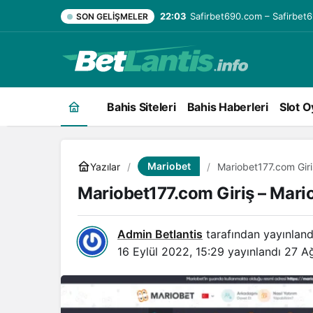
22:03
Safirbet690.com – Safirbet
SON GELIŞMELER
Bahis Siteleri
Bahis Haberleri
Slot O
Mariobet
Yazılar
Mariobet177.com Giriş
Mariobet177.com Giriş – Mario
Admin Betlantis
tarafından yayınland
16 Eylül 2022, 15:29
yayınlandı
27 A