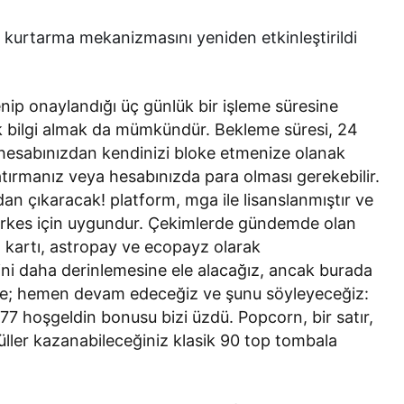
kurtarma mekanizmasını yeniden etkinleştirildi
nip onaylandığı üç günlük bir işleme süresine
ak bilgi almak da mümkündür. Bekleme süresi, 24
7 hesabınızdan kendinizi bloke etmenize olanak
atırmanız veya hesabınızda para olması gerekebilir.
dan çıkaracak! platform, mga ile lisanslanmıştır ve
herkes için uygundur. Çekimlerde gündemde olan
t kartı, astropay ve ecopayz olarak
rini daha derinlemesine ele alacağız, ancak burada
öyle; hemen devam edeceğiz ve şunu söyleyeceğiz:
77 hoşgeldin bonusu bizi üzdü. Popcorn, bir satır,
üller kazanabileceğiniz klasik 90 top tombala