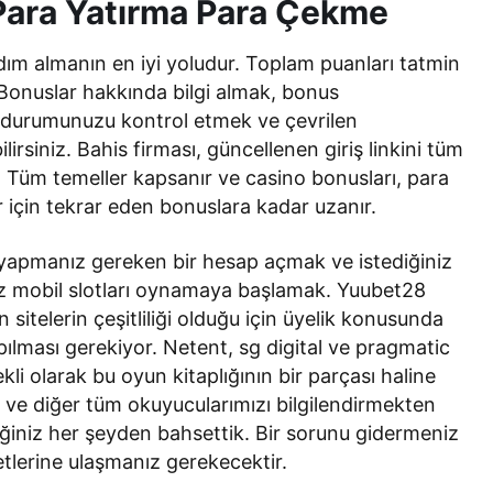
Para Yatırma Para Çekme
en iyi yoludur. Toplam puanları tatmin
durumunuzu kontrol etmek ve çevrilen
giriş linkini tüm
ra
 için tekrar eden bonuslara kadar uzanır.
yapmanız gereken bir hesap açmak ve istediğiniz
bil slotları oynamaya başlamak. Yuubet28
 sitelerin çeşitliliği olduğu için üyelik konusunda
tent, sg digital ve pragmatic
kli olarak bu oyun kitaplığının bir parçası haline
den bahsettik. Bir sorunu gidermeniz
etlerine ulaşmanız gerekecektir.