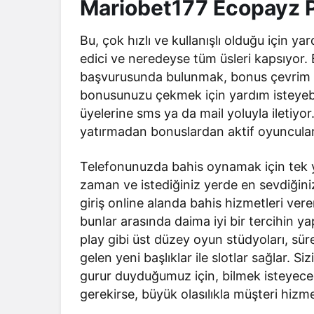
Mariobet177 Ecopayz 
Bu, çok hızlı ve kullanışlı olduğu için yardım almanın 
edici ve neredeyse tüm üsleri kapsıyor. Bonuslar hakkında bilgi almak, bonus
başvurusunda bulunmak, bonus çevrim 
bonusunuzu çekmek için yardım isteyebilirsiniz. Bahis firması, güncellenen 
üyelerine sms ya da mail yoluyla iletiyor. Tüm temeller kapsanır ve casino bonusları, pa
yatırmadan bonuslardan aktif oyuncular
Telefonunuzda bahis oynamak için tek 
zaman ve istediğiniz yerde en sevdiğiniz mo
giriş online alanda bahis hizmetleri veren
bunlar arasında daima iyi bir tercihin yapılması gerekiyor. Ne
play gibi üst düzey oyun stüdyoları, süre
gelen yeni başlıklar ile slotlar sağlar. Sizi ve diğer tüm okuyucularımızı bilgilendirmekten
gurur duyduğumuz için, bilmek isteyeceğiniz her şey
gerekirse, büyük olasılıkla müşteri hizm