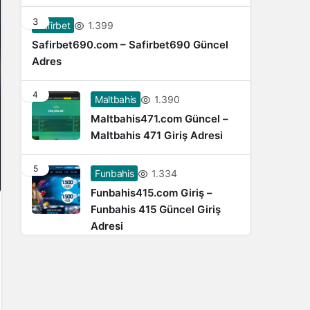
3
1.399
Safirbet
Safirbet690.com – Safirbet690 Güncel
Adres
4
1.390
Maltbahis
Maltbahis471.com Güncel –
Maltbahis 471 Giriş Adresi
5
1.334
Funbahis
Funbahis415.com Giriş –
Funbahis 415 Güncel Giriş
Adresi