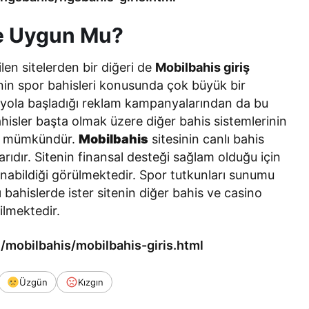
se Uygun Mu?
ilen sitelerden bir diğeri de
Mobilbahis giriş
nin spor bahisleri konusunda çok büyük bir
a, yola başladığı reklam kampanyalarından da bu
hisler başta olmak üzere diğer bahis sistemlerinin
ası mümkündür.
Mobilbahis
sitesinin canlı bahis
rıdır. Sitenin finansal desteği sağlam olduğu için
unabildiği görülmektedir. Spor tutkunları sunumu
 bahislerde ister sitenin diğer bahis ve casino
ilmektedir.
m/mobilbahis/mobilbahis-giris.html
Üzgün
Kızgın