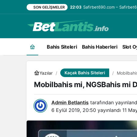
22:03
Safirbet690.com – Safirbet
SON GELIŞMELER
Bahis Siteleri
Bahis Haberleri
Slot O
Kaçak Bahis Siteleri
Yazılar
Mobilbahi
Mobilbahis mi, NGSBahis mi D
Admin Betlantis
tarafından yayınland
6 Eylül 2019, 20:50
yayınlandı
11 May