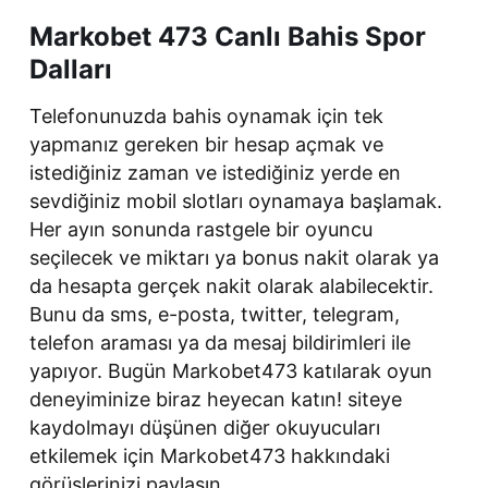
Markobet 473 Canlı Bahis Spor
Dalları
Telefonunuzda bahis oynamak için tek
yapmanız gereken bir hesap açmak ve
istediğiniz zaman ve istediğiniz yerde en
sevdiğiniz mobil slotları oynamaya başlamak.
Her ayın sonunda rastgele bir oyuncu
seçilecek ve miktarı ya bonus nakit olarak ya
da hesapta gerçek nakit olarak alabilecektir.
Bunu da sms, e-posta, twitter, telegram,
telefon araması ya da mesaj bildirimleri ile
yapıyor. Bugün Markobet473 katılarak oyun
deneyiminize biraz heyecan katın! siteye
kaydolmayı düşünen diğer okuyucuları
etkilemek için Markobet473 hakkındaki
görüşlerinizi paylaşın.