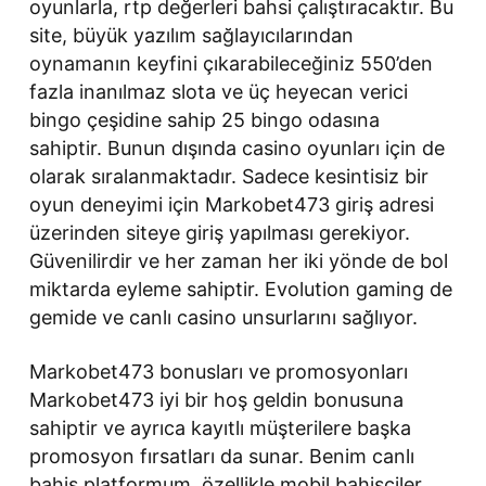
oyunlarla, rtp değerleri bahsi çalıştıracaktır. Bu
site, büyük yazılım sağlayıcılarından
oynamanın keyfini çıkarabileceğiniz 550’den
fazla inanılmaz slota ve üç heyecan verici
bingo çeşidine sahip 25 bingo odasına
sahiptir. Bunun dışında casino oyunları için de
olarak sıralanmaktadır. Sadece kesintisiz bir
oyun deneyimi için Markobet473 giriş adresi
üzerinden siteye giriş yapılması gerekiyor.
Güvenilirdir ve her zaman her iki yönde de bol
miktarda eyleme sahiptir. Evolution gaming de
gemide ve canlı casino unsurlarını sağlıyor.
Markobet473 bonusları ve promosyonları
Markobet473 iyi bir hoş geldin bonusuna
sahiptir ve ayrıca kayıtlı müşterilere başka
promosyon fırsatları da sunar. Benim canlı
bahis platformum, özellikle mobil bahisçiler