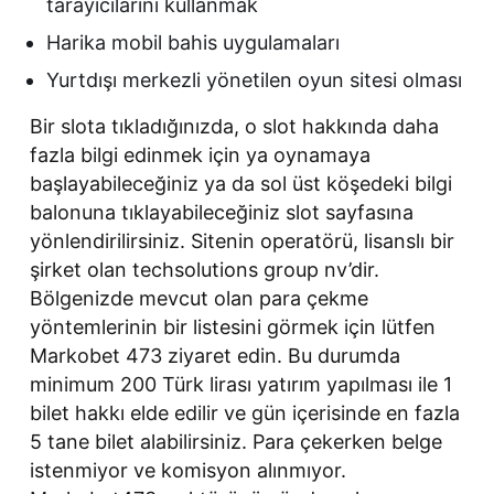
tarayıcılarını kullanmak
Harika mobil bahis uygulamaları
Yurtdışı merkezli yönetilen oyun sitesi olması
Bir slota tıkladığınızda, o slot hakkında daha
fazla bilgi edinmek için ya oynamaya
başlayabileceğiniz ya da sol üst köşedeki bilgi
balonuna tıklayabileceğiniz slot sayfasına
yönlendirilirsiniz. Sitenin operatörü, lisanslı bir
şirket olan techsolutions group nv’dir.
Bölgenizde mevcut olan para çekme
yöntemlerinin bir listesini görmek için lütfen
Markobet 473 ziyaret edin. Bu durumda
minimum 200 Türk lirası yatırım yapılması ile 1
bilet hakkı elde edilir ve gün içerisinde en fazla
5 tane bilet alabilirsiniz. Para çekerken belge
istenmiyor ve komisyon alınmıyor.