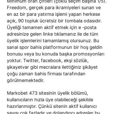
Minimum oran çiftleri (çoklu seçim başına 1/5).
Freedom, gerçek para ikramiyeleri sunan ve
en az bir para yatırma işlemi yapan herkese
açık, 90 topluk ücretsiz bir tombala odasıdır.
Üyeliği tamamen aktif etmek için e -posta
adresinize gelen linke tıklamanız ile de tüm
üyelik işlemlerini tamamlamış olursunuz. Bu
sanal spor bahis platformunun bir hoş geldin
bonusu veya bu konuda başka promosyonları
yoktur. Twitter, facebook, ekşi sözlük,
şikayetvar gibi mecralara ilettiğiniz şikâyet
çoğu zaman bahis firması tarafından
görülmemektedir.
Markobet 473 sitesinin üyelik bölümü,
kullanıcıların hızla üye olabileceği şekilde
hazırlanmıştır. Çünkü sitenin aktif kullanıcı
sayısı çok fazladır ve dolandırıcı adresler bu