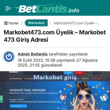
Markobet
Yazılar
Markobet473.com Üyelik –
Markobet 473 Giriş Adresi
Markobet473.com Üyelik – Markobet
473 Giriş Adresi
Admin Betlantis
tarafından yayınlandı
16 Eylül 2022, 15:38
yayınlandı
27 Ağustos
2025, 21:35
güncellendi