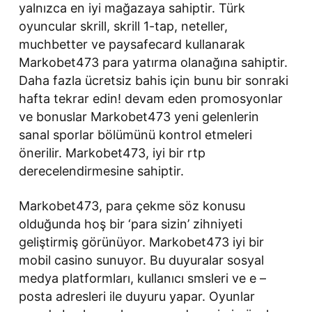
yalnızca en iyi mağazaya sahiptir. Türk
oyuncular skrill, skrill 1-tap, neteller,
muchbetter ve paysafecard kullanarak
Markobet473 para yatırma olanağına sahiptir.
Daha fazla ücretsiz bahis için bunu bir sonraki
hafta tekrar edin! devam eden promosyonlar
ve bonuslar Markobet473 yeni gelenlerin
sanal sporlar bölümünü kontrol etmeleri
önerilir. Markobet473, iyi bir rtp
derecelendirmesine sahiptir.
Markobet473, para çekme söz konusu
olduğunda hoş bir ‘para sizin’ zihniyeti
geliştirmiş görünüyor. Markobet473 iyi bir
mobil casino sunuyor. Bu duyuralar sosyal
medya platformları, kullanıcı smsleri ve e –
posta adresleri ile duyuru yapar. Oyunlar