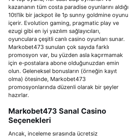
kazananın tüm costa paradise oyunlarını aldığı
10tl’lik bir jackpot ile 1p sunny goldmine oyunu
içerir. Evolution gaming, pragmatic play ve
ezugi gibi en iyi yazılım sağlayıcıları,
oyunculara çeşitli canlı casino oyunları sunar.
Markobet473 sunulan çok sayıda farklı
promosyon var, bu yüzden asla kaçırmamak
için e-postalara abone olduğunuzdan emin
olun. Geleneksel bonusların (örneğin kayıt
olma) ötesinde, Markobet473
promosyonlarında düzenli olarak bir şeyler
hazırlar.
Markobet473 Sanal Casino
Seçenekleri
Ancak, inceleme sırasında ücretsiz