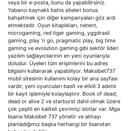
veya bir e-posta, bunu da yapabilirsiniz.
Yabancı kaynaklı bahis siteleri bonus
bahşetmek için diğer kampanyaları göz ardı
etmektedir. Oyun kitaplıkları, netent,
microgaming, red tiger gaming, yggdrasil
gaming, play ‘n go, pragmatic play, big time
gaming ve evolution gaming gibi sektör lideri
yazılım sağlayıcılarının en yeni oyunlarıyla
doludur. Üyeleri tüm erişimlerini bu adres
bilgisini kullanarak yapabiliyor. Maksibet737
mobil sitesinin kullanımı kolay bir ana sayfası
vardır, yeni oyuncuları basit ve etkili 3 adımlı
bir kayıt işlemiyle kolaylaştırır. Book of dead,
dead or alive 2 ve starburst dahil olmak üzere
çok çeşitli en kaliteli çevrimiçi slotlar var. Mga
lisansı Maksibet 737 yönetir ve almayı
planladığımız başka herhangi bir lisanstan