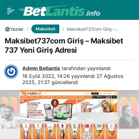
Maksibet
Yazılar
Maksibet737com Giriş –
Maksibet 737 Yeni Giriş Adresi
Maksibet737com Giriş – Maksibet
737 Yeni Giriş Adresi
Admin Betlantis
tarafından yayınlandı
16 Eylül 2022, 14:26
yayınlandı
27 Ağustos
2025, 21:37
güncellendi