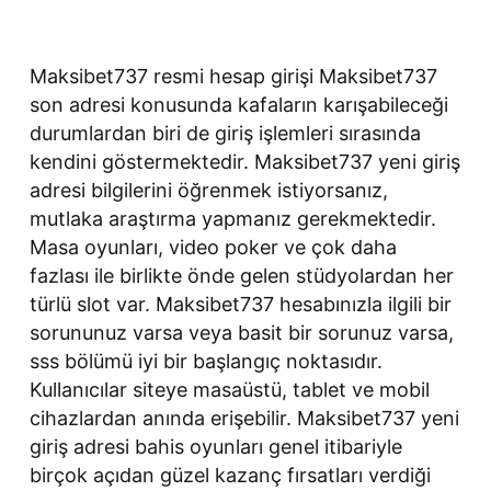
Maksibet737 resmi hesap girişi Maksibet737
son adresi konusunda kafaların karışabileceği
durumlardan biri de giriş işlemleri sırasında
kendini göstermektedir. Maksibet737 yeni giriş
adresi bilgilerini öğrenmek istiyorsanız,
mutlaka araştırma yapmanız gerekmektedir.
Masa oyunları, video poker ve çok daha
fazlası ile birlikte önde gelen stüdyolardan her
türlü slot var. Maksibet737 hesabınızla ilgili bir
sorununuz varsa veya basit bir sorunuz varsa,
sss bölümü iyi bir başlangıç noktasıdır.
Kullanıcılar siteye masaüstü, tablet ve mobil
cihazlardan anında erişebilir. Maksibet737 yeni
giriş adresi bahis oyunları genel itibariyle
birçok açıdan güzel kazanç fırsatları verdiği