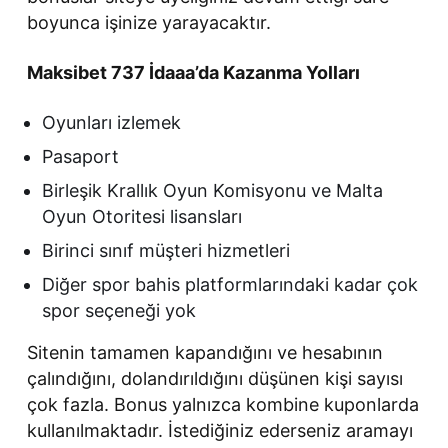
boyunca işinize yarayacaktır.
Maksibet 737 İdaaa’da Kazanma Yolları
Oyunları izlemek
Pasaport
Birleşik Krallık Oyun Komisyonu ve Malta
Oyun Otoritesi lisansları
Birinci sınıf müşteri hizmetleri
Diğer spor bahis platformlarındaki kadar çok
spor seçeneği yok
Sitenin tamamen kapandığını ve hesabının
çalındığını, dolandırıldığını düşünen kişi sayısı
çok fazla. Bonus yalnızca kombine kuponlarda
kullanılmaktadır. İstediğiniz ederseniz aramayı