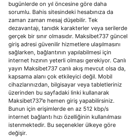
bugünlerde on yıl öncesine göre daha
sorumlu. Bahis sitesindeki hesabınıza da
zaman zaman mesaj düşebilir. Tek
dezavantajı, tanıdık karakterler veya serilerde
gerçek bir sınır olmasıdır. Maksibet737 güncel
giriş adresi güvenilir hizmetlere ulaşılmasını
sağlarken, bağlantının yapılabilmesi için
internet hızının yeterli olması gerekiyor. Canlı
yayın Maksibet737 canlı akış mevcut olsa da,
kapsama alanı çok etkileyici değil. Mobil
cihazlarınızdan, bilgisayar veya tabletleriniz
üzerinden bu sayfadaki linki kullanarak
Maksibet737’e hemen giriş yapabilirsiniz.
Bunun için erişimlerde en az 512 kbp/s
internet bağlantı hızı özelliğinin kullanılması
istenmektedir. Bu seçenekler ülkeye göre
değişir.