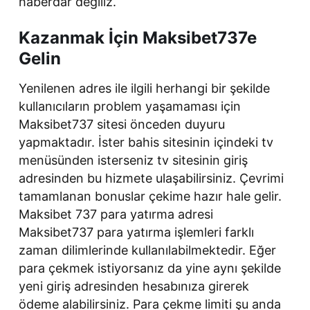
haberdar değiliz.
Kazanmak İçin Maksibet737e
Gelin
Yenilenen adres ile ilgili herhangi bir şekilde
kullanıcıların problem yaşamaması için
Maksibet737 sitesi önceden duyuru
yapmaktadır. İster bahis sitesinin içindeki tv
menüsünden isterseniz tv sitesinin giriş
adresinden bu hizmete ulaşabilirsiniz. Çevrimi
tamamlanan bonuslar çekime hazır hale gelir.
Maksibet 737 para yatırma adresi
Maksibet737 para yatırma işlemleri farklı
zaman dilimlerinde kullanılabilmektedir. Eğer
para çekmek istiyorsanız da yine aynı şekilde
yeni giriş adresinden hesabınıza girerek
ödeme alabilirsiniz. Para çekme limiti şu anda