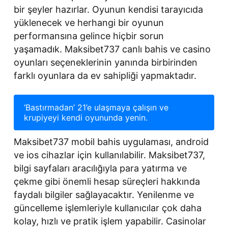
bir şeyler hazırlar. Oyunun kendisi tarayıcıda
yüklenecek ve herhangi bir oyunun
performansına gelince hiçbir sorun
yaşamadık. Maksibet737 canlı bahis ve casino
oyunları seçeneklerinin yanında birbirinden
farklı oyunlara da ev sahipliği yapmaktadır.
‘Bastırmadan’ 21’e ulaşmaya çalışın ve
krupiyeyi kendi oyununda yenin.
Maksibet737 mobil bahis uygulaması, android
ve ios cihazlar için kullanılabilir. Maksibet737,
bilgi sayfaları aracılığıyla para yatırma ve
çekme gibi önemli hesap süreçleri hakkında
faydalı bilgiler sağlayacaktır. Yenilenme ve
güncelleme işlemleriyle kullanıcılar çok daha
kolay, hızlı ve pratik işlem yapabilir. Casinolar