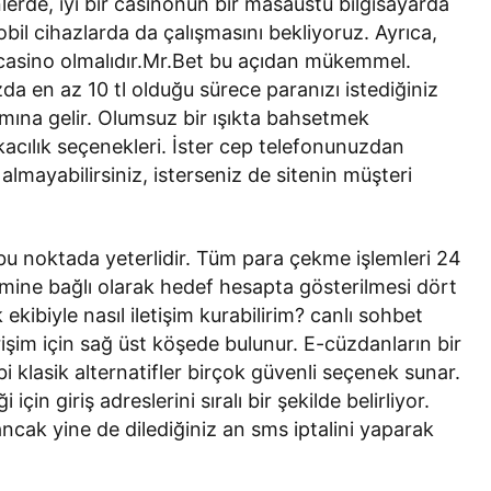
rde, iyi bir casinonun bir masaüstü bilgisayarda
bil cihazlarda da çalışmasını bekliyoruz. Ayrıca,
lı casino olmalıdır.Mr.Bet bu açıdan mükemmel.
zda en az 10 tl olduğu sürece paranızı istediğiniz
na gelir. Olumsuz bir ışıkta bahsetmek
kacılık seçenekleri. İster cep telefonunuzdan
almayabilirsiniz, isterseniz de sitenin müşteri
 bu noktada yeterlidir. Tüm para çekme işlemleri 24
temine bağlı olarak hedef hesapta gösterilmesi dört
kibiyle nasıl iletişim kurabilirim? canlı sohbet
işim için sağ üst köşede bulunur. E-cüzdanların bir
bi klasik alternatifler birçok güvenli seçenek sunar.
çin giriş adreslerini sıralı bir şekilde belirliyor.
ncak yine de dilediğiniz an sms iptalini yaparak