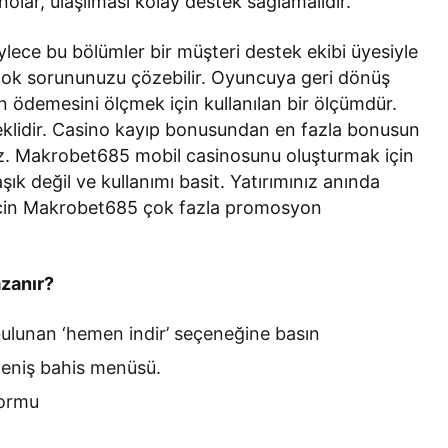
nolar, ulaşılması kolay destek sağlamalıdır.
ylece bu bölümler bir müşteri destek ekibi üyesiyle
ok sorununuzu çözebilir. Oyuncuya geri dönüş
en ödemesini ölçmek için kullanılan bir ölçümdür.
reklidir. Casino kayıp bonusundan en fazla bonusun
niz. Makrobet685 mobil casinosunu oluşturmak için
ık değil ve kullanımı basit. Yatırımınız anında
için Makrobet685 çok fazla promosyon
zanır?
bulunan ‘hemen indir’ seçeneğine basın
eniş bahis menüsü.
formu