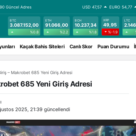
690 Güncel Adres
USD
47,57
EURO
54,77
XRP
BTC
ETH
BCH
LTC
49,95
3.087.152,00
91.066,00
10.237,34
2.14
%0.8
%2.2
%1.8
%-1.9
yunları
Kaçak Bahis Siteleri
Canlı Skor
Puan Durumu
İ
iş – Makrobet 685 Yeni Giriş Adresi
obet 685 Yeni Giriş Adresi
ı
ğustos 2025, 21:39
güncellendi