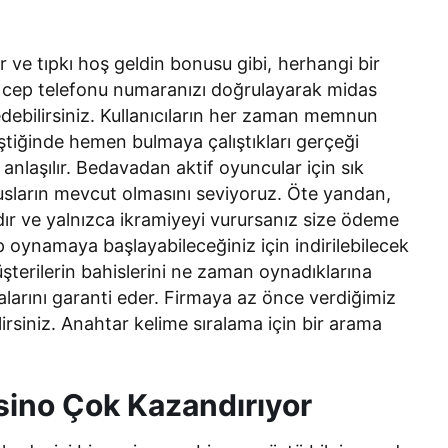
ır ve tıpkı hoş geldin bonusu gibi, herhangi bir
n cep telefonu numaranızı doğrulayarak midas
debilirsiniz. Kullanıcıların her zaman memnun
iştiğinde hemen bulmaya çalıştıkları gerçeği
anlaşılır. Bedavadan aktif oyuncular için sık
sların mevcut olmasını seviyoruz. Öte yandan,
dır ve yalnızca ikramiyeyi vurursanız size ödeme
ıp oynamaya başlayabileceğiniz için indirilebilecek
terilerin bahislerini ne zaman oynadıklarına
alarını garanti eder. Firmaya az önce verdiğimiz
abilirsiniz. Anahtar kelime sıralama için bir arama
ino Çok Kazandırıyor