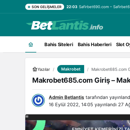
22:03
Safirbet690.com – Safirbet
SON GELIŞMELER
Bahis Siteleri
Bahis Haberleri
Slot O
Makrobet
Yazılar
Makrobet685.com Gir
Makrobet685.com Giriş – Makr
Admin Betlantis
tarafından yayınland
16 Eylül 2022, 14:05
yayınlandı
27 A