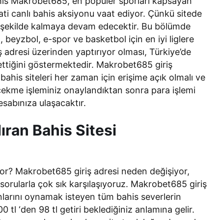
 bahis Makrobet685, en popüler sporları kapsayan
ti canlı bahis aksiyonu vaat ediyor. Çünkü sitede
r şekilde kalmaya devam edecektir. Bu bölümde
 beyzbol, e-spor ve basketbol için en iyi liglere
ş adresi üzerinden yaptırıyor olması, Türkiye’de
ettiğini göstermektedir. Makrobet685 giriş
ahis siteleri her zaman için erişime açık olmalı ve
 çekme işleminiz onaylandıktan sonra para işlemi
sabınıza ulaşacaktır.
ıran Bahis Sitesi
or? Makrobet685 giriş adresi neden değişiyor,
i sorularla çok sık karşılaşıyoruz. Makrobet685 giriş
larını oynamak isteyen tüm bahis severlerin
0 tl ‘den 98 tl getiri beklediğiniz anlamına gelir.