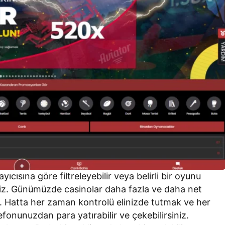
ayıcısına göre filtreleyebilir veya belirli bir oyunu
siniz. Günümüzde casinolar daha fazla ve daha net
. Hatta her zaman kontrolü elinizde tutmak ve her
fonunuzdan para yatırabilir ve çekebilirsiniz.