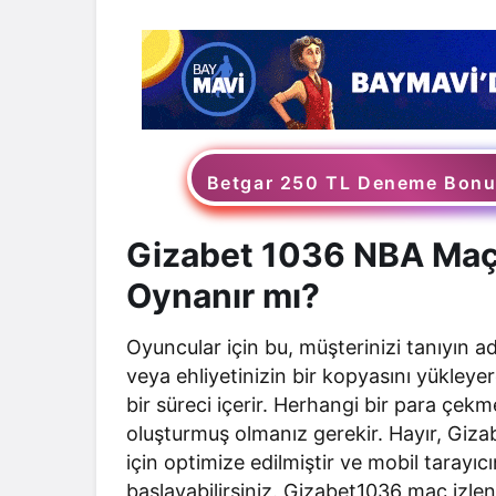
Betgar 250 TL Deneme Bonu
Gizabet 1036 NBA Maçl
Oynanır mı?
Oyuncular için bu, müşterinizi tanıyın a
veya ehliyetinizin bir kopyasını yükleye
bir süreci içerir. Herhangi bir para çek
oluşturmuş olmanız gerekir. Hayır, Giz
için optimize edilmiştir ve mobil taray
başlayabilirsiniz. Gizabet1036 maç izle