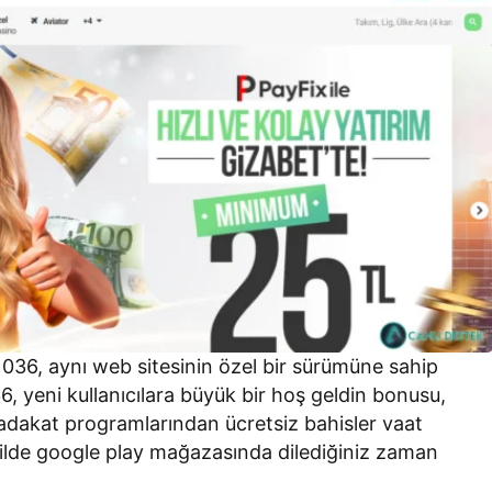
36, aynı web sitesinin özel bir sürümüne sahip
, yeni kullanıcılara büyük bir hoş geldin bonusu,
sadakat programlarından ücretsiz bahisler vaat
ekilde google play mağazasında dilediğiniz zaman