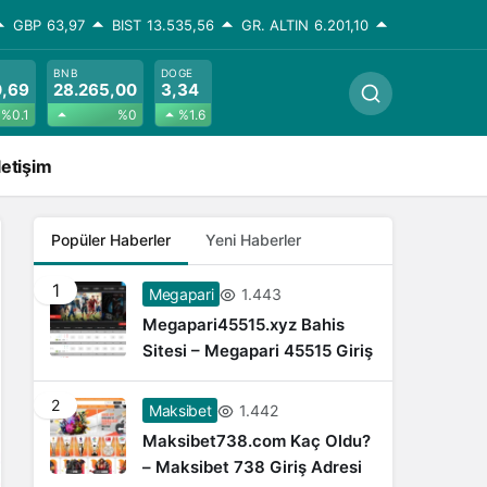
GBP
63,97
BIST
13.535,56
GR. ALTIN
6.201,10
BNB
DOGE
0,69
28.265,00
3,34
%0.1
%0
%1.6
letişim
Popüler Haberler
Yeni Haberler
1
1.443
Megapari
Megapari45515.xyz Bahis
Sitesi – Megapari 45515 Giriş
2
1.442
Maksibet
Maksibet738.com Kaç Oldu?
– Maksibet 738 Giriş Adresi