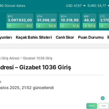
690 Güncel Adres
USD
47,57
EURO
54,77
BTC
ETH
BCH
XRP
LTC
3.097.932,00
91.398,00
10.318,99
49,40
2.17
%1.1
%0.9
%1.6
%0.9
yunları
Kaçak Bahis Siteleri
Canlı Skor
Puan Durumu
İ
Giriş Adresi – Gizabet 1036 Giriş
dresi – Gizabet 1036 Giriş
ı
stos 2025, 21:52
güncellendi