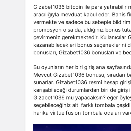
Gizabet1036 bitcoin ile para yatırabilir
aracılığıyla mevduat kabul eder. Bahis f
vermekte ve sadece bu sebeple bildirim
promosyon olsa da, aldığınız bonus tutar
çevirmeniz gerekmektedir. Kullanıcılar G
kazanabilecekleri bonus seçeneklerini d
bonusları, Gizabet1036 bonusları ve bed
Bu oyunların her biri giriş ana sayfasınd
Mevcut Gizabet1036 bonusu, sıradan bah
sunarlar. Gizabet1036 resmi hesap giri
karışabileceği durumlardan biri de giriş
Gizabet1036 mu yapacaksın? eğer öyle
seçebileceğiniz altı farklı tombala çeşid
harika virtue fusion tombala odaları vard