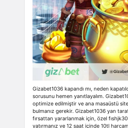
Gizabet1036 kapandı mı, neden kapatıl
sorusunu hemen yanıtlayalım. Gizabet10
optimize edilmiştir ve ana masaüstü sit
bulmanız gerekir. Gizabet1036 yan taraf
fırsattan yararlanmak için, özel fıshjk3
yatırmanız ve 12 saat içinde 10tl harcam