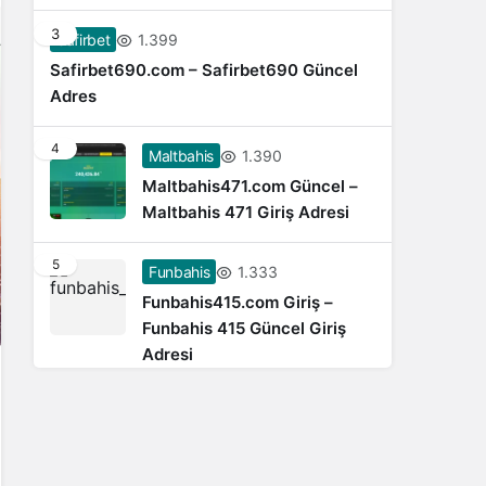
3
1.399
Safirbet
Safirbet690.com – Safirbet690 Güncel
Adres
4
1.390
Maltbahis
Maltbahis471.com Güncel –
Maltbahis 471 Giriş Adresi
5
1.333
Funbahis
Funbahis415.com Giriş –
Funbahis 415 Güncel Giriş
Adresi