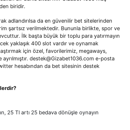
en biridir.
ak adlandırılsa da en güvenilir bet sitelerinden
im şartsız verilmektedir. Bununla birlikte, spor ve
evcuttur. İlk başta büyük bir toplu para yatırmayın
cek yaklaşık 400 slot vardır ve oynamak
laştırmak için özel, favorilerimiz, megaways,
e ayrılmıştır.
destek@Gizabet1036.com
e-posta
witter hesabından da bet sitesinin destek
lerdir?
yın, 25 Tl artı 25 bedava dönüşle oynayın