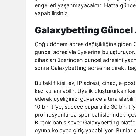
engelleri yaşanmayacaktır. Hatta güncel 
yapabilirsiniz.
Galaxybetting Güncel 
Çoğu dönem adres değişikliğine giden Ga
güncel adresiyle üyelerine buluşturuyor
cihazları üzerinden güncel adresini yazma
sonra Galaxybetting adresine direkt bağl
Bu teklif kişi, ev, IP adresi, cihaz, e-p
kez kullanılabilir. Üyelik oluştururken k
ederek üyeliğinizi güvence altına alabilir
10 bin tl’ye, sadece papara ile 30 bin tl
promosyonlarda spor bahislerindeki çev
Birçok bahis sever Galaxybetting platfor
oyuna kolayca giriş yapabiliyor. Bunlar 