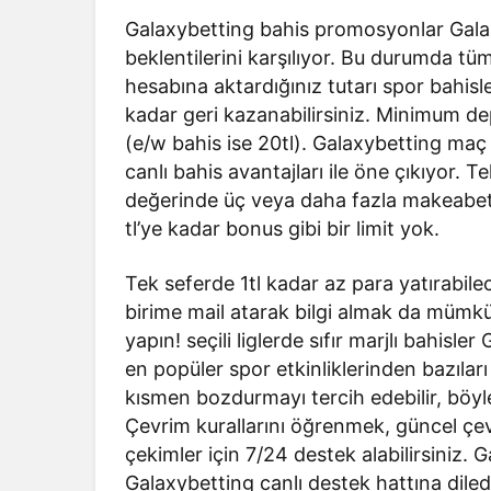
Galaxybetting bahis promosyonlar Galax
beklentilerini karşılıyor. Bu durumda t
hesabına aktardığınız tutarı spor bahisl
kadar geri kazanabilirsiniz. Minimum d
(e/w bahis ise 20tl). Galaxybetting maç 
canlı bahis avantajları ile öne çıkıyor.
değerinde üç veya daha fazla makeabet
tl’ye kadar bonus gibi bir limit yok.
Tek seferde 1tl kadar az para yatırabi
birime mail atarak bilgi almak da mümkü
yapın! seçili liglerde sıfır marjlı bahisl
en popüler spor etkinliklerinden bazılar
kısmen bozdurmayı tercih edebilir, böyle
Çevrim kurallarını öğrenmek, güncel ç
çekimler için 7/24 destek alabilirsiniz. G
Galaxybetting canlı destek hattına diledi