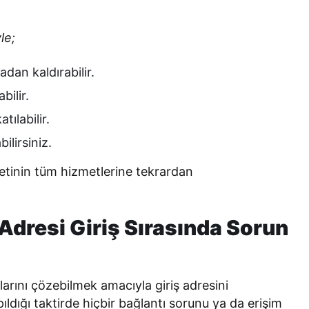
le;
adan kaldırabilir.
bilir.
tılabilir.
ilirsiniz.
etinin tüm hizmetlerine tekrardan
Adresi Giriş Sırasında Sorun
arını çözebilmek amacıyla giriş adresini
pıldığı taktirde hiçbir bağlantı sorunu ya da erişim