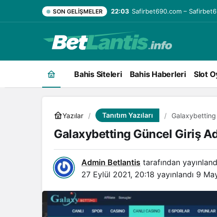
22:03
Safirbet690.com – Safirbet
SON GELIŞMELER
Bahis Siteleri
Bahis Haberleri
Slot O
Tanıtım Yazıları
Yazılar
Galaxybetting 
Galaxybetting Güncel Giriş Ad
Admin Betlantis
tarafından yayınland
27 Eylül 2021, 20:18
yayınlandı
9 May