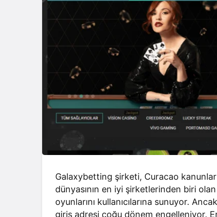
Galaxybetting şirketi, Curacao kanunları 
dünyasının en iyi şirketlerinden biri ola
oyunlarını kullanıcılarına sunuyor. Anc
giriş adresi çoğu dönem engelleniyor. 