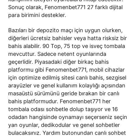
Sonuç olarak, Fenomenbet771 27 farklı dijital
para birimini destekler.
Bazıları bir depozito maçı için uygun olurken,
diğerleri ücretsiz bahisler veya hatta risksiz bir
bahis alabilir. 90 Top, 75 top ve isveç tombala
mevcuttur. Sadece netent oyunlarında
geçerlidir. Piyasadaki diğer birkaç bahis
platformu gibi Fenomenbet771, mobil cihazlar
için optimize edilmiş sitesi canlı bahis, sezgisel
arayüzler ve genel kullanım kolaylığı açısından
masaüstü sürümünü geride bırakan bir canlı
bahis platformudur. Fenomenbet771 her
tombala odası sohbetle dolup taşıyor ve 16
odadan hangisinde oynamayı seçerseniz seçin
yan oyunlar, dedikodular ve genel sohbetler
bulacaksınız. Yardım butonundan canlı sohbet