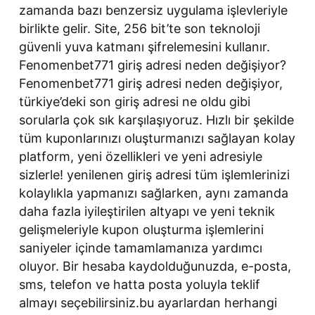
zamanda bazı benzersiz uygulama işlevleriyle
birlikte gelir. Site, 256 bit’te son teknoloji
güvenli yuva katmanı şifrelemesini kullanır.
Fenomenbet771 giriş adresi neden değişiyor?
Fenomenbet771 giriş adresi neden değişiyor,
türkiye’deki son giriş adresi ne oldu gibi
sorularla çok sık karşılaşıyoruz. Hızlı bir şekilde
tüm kuponlarınızı oluşturmanızı sağlayan kolay
platform, yeni özellikleri ve yeni adresiyle
sizlerle! yenilenen giriş adresi tüm işlemlerinizi
kolaylıkla yapmanızı sağlarken, aynı zamanda
daha fazla iyileştirilen altyapı ve yeni teknik
gelişmeleriyle kupon oluşturma işlemlerini
saniyeler içinde tamamlamanıza yardımcı
oluyor. Bir hesaba kaydolduğunuzda, e-posta,
sms, telefon ve hatta posta yoluyla teklif
almayı seçebilirsiniz.bu ayarlardan herhangi