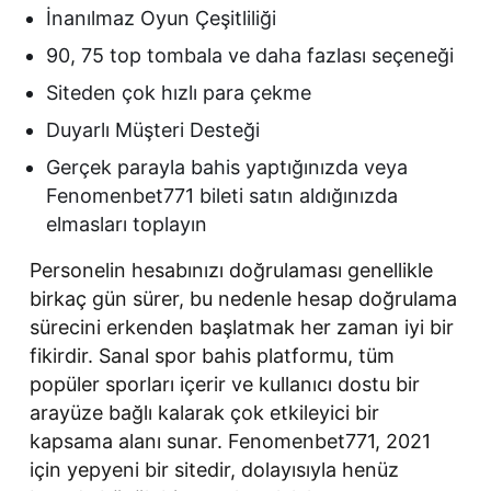
İnanılmaz Oyun Çeşitliliği
90, 75 top tombala ve daha fazlası seçeneği
Siteden çok hızlı para çekme
Duyarlı Müşteri Desteği
Gerçek parayla bahis yaptığınızda veya 
Fenomenbet771 bileti satın aldığınızda 
elmasları toplayın
Personelin hesabınızı doğrulaması genellikle
birkaç gün sürer, bu nedenle hesap doğrulama
sürecini erkenden başlatmak her zaman iyi bir
fikirdir. Sanal spor bahis platformu, tüm
popüler sporları içerir ve kullanıcı dostu bir
arayüze bağlı kalarak çok etkileyici bir
kapsama alanı sunar. Fenomenbet771, 2021
için yepyeni bir sitedir, dolayısıyla henüz