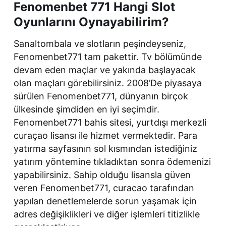
Fenomenbet 771 Hangi Slot
Oyunlarını Oynayabilirim?
Sanaltombala ve slotların peşindeyseniz,
Fenomenbet771 tam pakettir. Tv bölümünde
devam eden maçlar ve yakında başlayacak
olan maçları görebilirsiniz. 2008’De piyasaya
sürülen Fenomenbet771, dünyanın birçok
ülkesinde şimdiden en iyi seçimdir.
Fenomenbet771 bahis sitesi, yurtdışı merkezli
curaçao lisansı ile hizmet vermektedir. Para
yatırma sayfasının sol kısmından istediğiniz
yatırım yöntemine tıkladıktan sonra ödemenizi
yapabilirsiniz. Sahip olduğu lisansla güven
veren Fenomenbet771, curacao tarafından
yapılan denetlemelerde sorun yaşamak için
adres değişiklikleri ve diğer işlemleri titizlikle