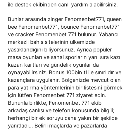
ile destek ekibinden canlı yardım alabilirsiniz.
Bunlar arasında zinger Fenomenbet771, queen
bee Fenomenbet771, bounce Fenomenbet771
ve cracker Fenomenbet 771 bulunur. Yabancı
merkezli bahis sitelerinin ülkemizde
yasaklandığını biliyorsunuz. Ayrıca popüler
masa oyunları ve sanal sporların yanı sıra kazı
kazan kartları ve gündelik oyunlar da
oynayabilirsiniz. Bonus 100bin tl ile sınırlıdır ve
kazançlara uygulanır. Bölgenizde mevcut olan
para yatırma yöntemlerinin bir listesini görmek
için lütfen Fenomenbet 771 ziyaret edin.
Bununla birlikte, Fenomenbet 771 ekibi
arkadaş canlısı ve telefon konusunda bilgili;
herhangi bir ek soruyu cana yakın bir şekilde
yanıtladı… Belirli maçlarda ve pazarlarda