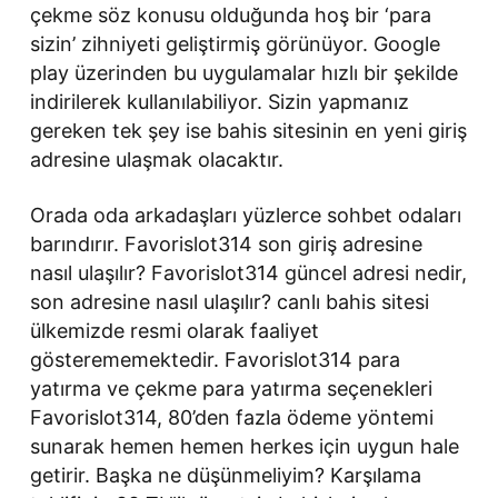
çekme söz konusu olduğunda hoş bir ‘para
sizin’ zihniyeti geliştirmiş görünüyor. Google
play üzerinden bu uygulamalar hızlı bir şekilde
indirilerek kullanılabiliyor. Sizin yapmanız
gereken tek şey ise bahis sitesinin en yeni giriş
adresine ulaşmak olacaktır.
Orada oda arkadaşları yüzlerce sohbet odaları
barındırır. Favorislot314 son giriş adresine
nasıl ulaşılır? Favorislot314 güncel adresi nedir,
son adresine nasıl ulaşılır? canlı bahis sitesi
ülkemizde resmi olarak faaliyet
gösterememektedir. Favorislot314 para
yatırma ve çekme para yatırma seçenekleri
Favorislot314, 80’den fazla ödeme yöntemi
sunarak hemen hemen herkes için uygun hale
getirir. Başka ne düşünmeliyim? Karşılama