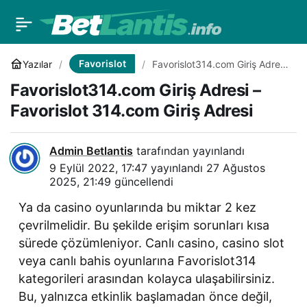
Favorislot
Yazılar
Favorislot314.com Giriş Adresi
– Favorislot 314.com Giriş
Favorislot314.com Giriş Adresi –
Adresi
Favorislot 314.com Giriş Adresi
Admin Betlantis
tarafından yayınlandı
9 Eylül 2022, 17:47
yayınlandı
27 Ağustos
2025, 21:49
güncellendi
Ya da casino oyunlarında bu miktar 2 kez
çevrilmelidir. Bu şekilde erişim sorunları kısa
sürede çözümleniyor. Canlı casino, casino slot
veya canlı bahis oyunlarına Favorislot314
kategorileri arasından kolayca ulaşabilirsiniz.
Bu, yalnızca etkinlik başlamadan önce değil,