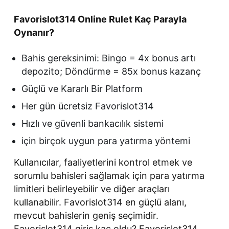
Favorislot314 Online Rulet Kaç Parayla
Oynanır?
Bahis gereksinimi: Bingo = 4x bonus artı
depozito; Döndürme = 85x bonus kazanç
Güçlü ve Kararlı Bir Platform
Her gün ücretsiz Favorislot314
Hızlı ve güvenli bankacılık sistemi
için birçok uygun para yatırma yöntemi
Kullanıcılar, faaliyetlerini kontrol etmek ve
sorumlu bahisleri sağlamak için para yatırma
limitleri belirleyebilir ve diğer araçları
kullanabilir. Favorislot314 en güçlü alanı,
mevcut bahislerin geniş seçimidir.
Favorislot314 giriş kaç oldu? Favorislot314