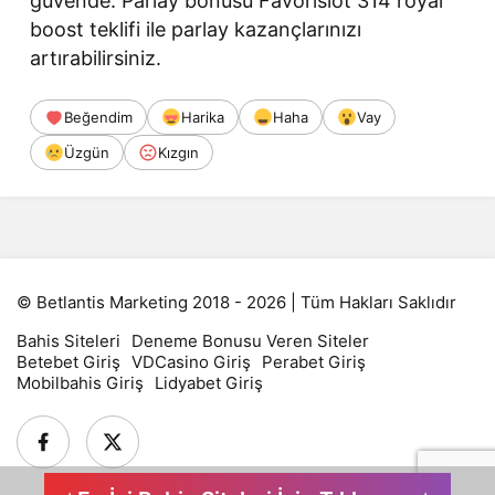
güvende. Parlay bonusu Favorislot 314 royal
boost teklifi ile parlay kazançlarınızı
artırabilirsiniz.
Beğendim
Harika
Haha
Vay
Üzgün
Kızgın
© Betlantis Marketing 2018 - 2026 | Tüm Hakları Saklıdır
deneme
Bahis Siteleri
Deneme Bonusu Veren Siteler
bonusu
Betebet Giriş
VDCasino Giriş
Perabet Giriş
canlı
Mobilbahis Giriş
Lidyabet Giriş
casino
siteleri
en
iyi
casino
siteleri