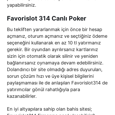
yapabilirsiniz.
Favorislot 314 Canlı Poker
Bu tekliften yararlanmak için önce bir hesap
açmanız, oturum açmanız ve seçtiğiniz ödeme
seçeneğini kullanarak en az 10 tl yatırmanız
gerekir. Bir oyundan ayrılırsanız kartlarınız
sizin için otomatik olarak silinir ve yeniden
bağlanırsanız oynamaya devam edebilirsiniz.
Dolandırıcı bir site olmadığı adres duyuruları,
sorun çözüm hızı ve üye kişisel bilgilerini
paylaşmaması ile de anlaşılan Favorislot314 de
yatırımcılar gönül rahatlığıyla para
kazanabilirler.
En iyi altyapılara sahip olan bahis sitesi;