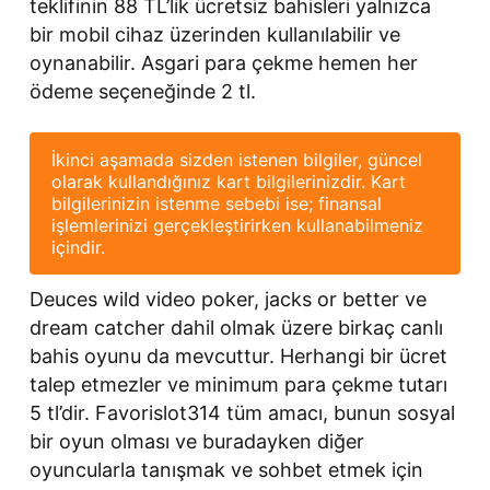
teklifinin 88 TL’lik ücretsiz bahisleri yalnızca
bir mobil cihaz üzerinden kullanılabilir ve
oynanabilir. Asgari para çekme hemen her
ödeme seçeneğinde 2 tl.
İkinci aşamada sizden istenen bilgiler, güncel
olarak kullandığınız kart bilgilerinizdir. Kart
bilgilerinizin istenme sebebi ise; finansal
işlemlerinizi gerçekleştirirken kullanabilmeniz
içindir.
Deuces wild video poker, jacks or better ve
dream catcher dahil olmak üzere birkaç canlı
bahis oyunu da mevcuttur. Herhangi bir ücret
talep etmezler ve minimum para çekme tutarı
5 tl’dir. Favorislot314 tüm amacı, bunun sosyal
bir oyun olması ve buradayken diğer
oyuncularla tanışmak ve sohbet etmek için