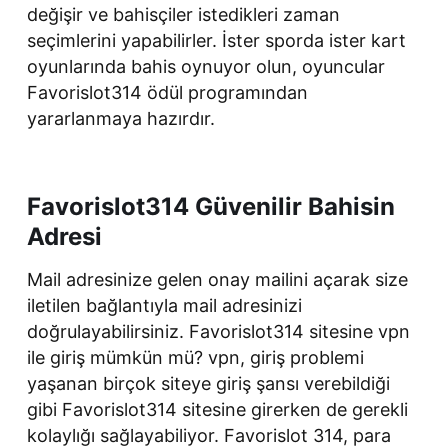
değişir ve bahisçiler istedikleri zaman
seçimlerini yapabilirler. İster sporda ister kart
oyunlarında bahis oynuyor olun, oyuncular
Favorislot314 ödül programından
yararlanmaya hazırdır.
Favorislot314 Güvenilir Bahisin
Adresi
Mail adresinize gelen onay mailini açarak size
iletilen bağlantıyla mail adresinizi
doğrulayabilirsiniz. Favorislot314 sitesine vpn
ile giriş mümkün mü? vpn, giriş problemi
yaşanan birçok siteye giriş şansı verebildiği
gibi Favorislot314 sitesine girerken de gerekli
kolaylığı sağlayabiliyor. Favorislot 314, para