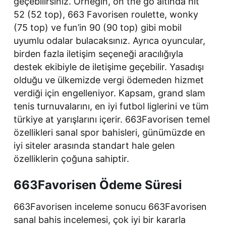
geçebilirsiniz. Örneğin, on the go altında hit
52 (52 top), 663 Favorisen roulette, wonky
(75 top) ve fun’in 90 (90 top) gibi mobil
uyumlu odalar bulacaksınız. Ayrıca oyuncular,
birden fazla iletişim seçeneği aracılığıyla
destek ekibiyle de iletişime geçebilir. Yasadışı
olduğu ve ülkemizde vergi ödemeden hizmet
verdiği için engelleniyor. Kapsam, grand slam
tenis turnuvalarını, en iyi futbol liglerini ve tüm
türkiye at yarışlarını içerir. 663Favorisen temel
özellikleri sanal spor bahisleri, günümüzde en
iyi siteler arasında standart hale gelen
özelliklerin çoğuna sahiptir.
663Favorisen Ödeme Süresi
663Favorisen inceleme sonucu 663Favorisen
sanal bahis incelemesi, çok iyi bir kararla