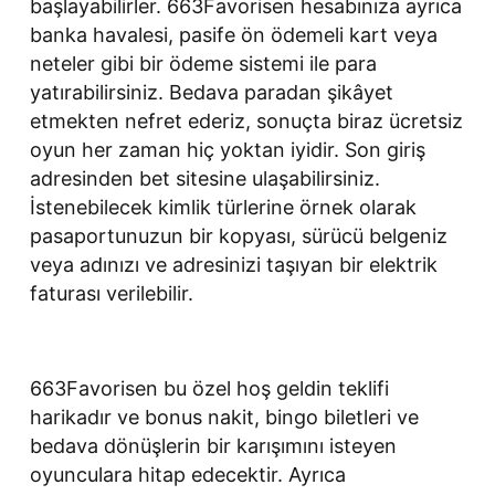
başlayabilirler. 663Favorisen hesabınıza ayrıca
banka havalesi, pasife ön ödemeli kart veya
neteler gibi bir ödeme sistemi ile para
yatırabilirsiniz. Bedava paradan şikâyet
etmekten nefret ederiz, sonuçta biraz ücretsiz
oyun her zaman hiç yoktan iyidir. Son giriş
adresinden bet sitesine ulaşabilirsiniz.
İstenebilecek kimlik türlerine örnek olarak
pasaportunuzun bir kopyası, sürücü belgeniz
veya adınızı ve adresinizi taşıyan bir elektrik
faturası verilebilir.
663Favorisen bu özel hoş geldin teklifi
harikadır ve bonus nakit, bingo biletleri ve
bedava dönüşlerin bir karışımını isteyen
oyunculara hitap edecektir. Ayrıca