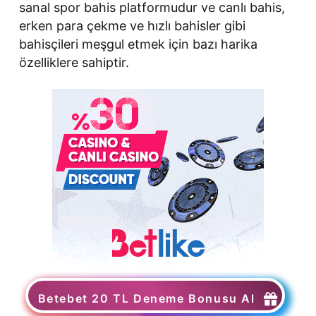
sanal spor bahis platformudur ve canlı bahis,
erken para çekme ve hızlı bahisler gibi
bahisçileri meşgul etmek için bazı harika
özelliklere sahiptir.
Betebet 20 TL Deneme Bonusu Al