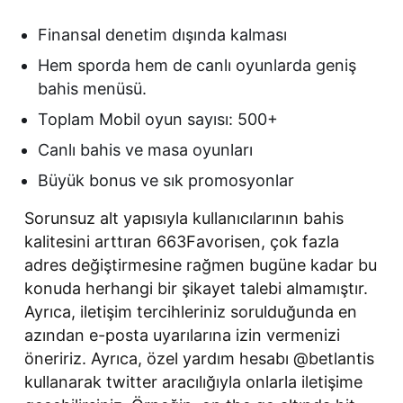
Finansal denetim dışında kalması
Hem sporda hem de canlı oyunlarda geniş
bahis menüsü.
Toplam Mobil oyun sayısı: 500+
Canlı bahis ve masa oyunları
Büyük bonus ve sık promosyonlar
Sorunsuz alt yapısıyla kullanıcılarının bahis
kalitesini arttıran 663Favorisen, çok fazla
adres değiştirmesine rağmen bugüne kadar bu
konuda herhangi bir şikayet talebi almamıştır.
Ayrıca, iletişim tercihleriniz sorulduğunda en
azından e-posta uyarılarına izin vermenizi
öneririz. Ayrıca, özel yardım hesabı @betlantis
kullanarak twitter aracılığıyla onlarla iletişime