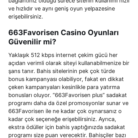
bağlantınız olduğu sürece sitenin kullanımı hızlı
ve hızlıdır ve aynı geniş oyun yelpazesine
erişebilirsiniz.
663Favorisen Casino Oyunları
Güvenilir mi?
Yaklaşık 512 kbps internet çekim gücü her
açıdan verimli olarak siteyi kullanabilmenize bir
şans tanır. Bahis sitelerinin pek çok türde
bonus kampanyası olabiliyor, fakat en dikkat
çeken kampanyaları kesinlikle para yatırma
bonusları oluyor. “663Favorisen plus” sadakat
programı daha da özel promosyonlar sunar ve
663Favorisen ile ne kadar çok oynarsanız o
kadar çok seçeneğe erişebilirsiniz. Ayrıca,
ekstra ödüller için bahis yaptığınızda sadakat
programı size puan verecektir. Bahisçiler bazı