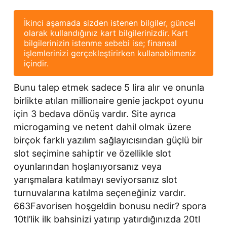
İkinci aşamada sizden istenen bilgiler, güncel
olarak kullandığınız kart bilgilerinizdir. Kart
bilgilerinizin istenme sebebi ise; finansal
işlemlerinizi gerçekleştirirken kullanabilmeniz
içindir.
Bunu talep etmek sadece 5 lira alır ve onunla
birlikte atılan millionaire genie jackpot oyunu
için 3 bedava dönüş vardır. Site ayrıca
microgaming ve netent dahil olmak üzere
birçok farklı yazılım sağlayıcısından güçlü bir
slot seçimine sahiptir ve özellikle slot
oyunlarından hoşlanıyorsanız veya
yarışmalara katılmayı seviyorsanız slot
turnuvalarına katılma seçeneğiniz vardır.
663Favorisen hoşgeldin bonusu nedir? spora
10tl’lik ilk bahsinizi yatırıp yatırdığınızda 20tl